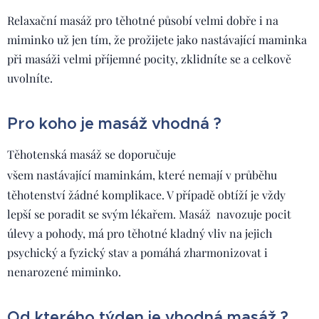
Relaxační masáž pro těhotné působí velmi dobře i na
miminko už jen tím, že prožijete jako nastávající maminka
při masáži velmi příjemné pocity, zklidníte se a celkově
uvolníte.
Pro koho je masáž vhodná ?
Těhotenská masáž se doporučuje
všem
nastávající maminkám, které nemají v průběhu
těhotenství žádné komplikace. V případě obtíží je vždy
lepší se poradit se svým lékařem. Masáž navozuje pocit
úlevy a pohody, má pro těhotné kladný vliv na jejich
psychický a fyzický stav a pomáhá zharmonizovat i
nenarozené miminko.
Od kterého týden je vhodná masáž ?