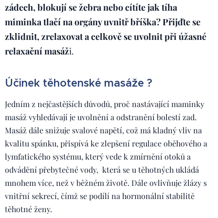
zádech, blokují se žebra nebo cítíte jak tíha
miminka tlačí na orgány uvnitř bříška? Přijďte se
zklidnit, zrelaxovat a celkově se uvolnit při úžasné
relaxační masáž
i.
Účinek těhotenské masáže ?
Jedním z nejčastějších důvodů, proč nastávající maminky
masáž vyhledávají je uvolnění a
odstranění bolestí zad.
Masáž dále snižuje svalové napětí, což má kladný vliv na
kvalitu spánku, přispívá ke zlepšení regulace oběhového a
lymfatického systému, který vede k zmírnění otoků a
odvádění přebytečné vody, která se u těhotných ukládá
mnohem více, než v běžném životě. Dále ovlivňuje žlázy s
vnitřní sekrecí, čímž se podílí na hormonální stabilitě
těhotné ženy.