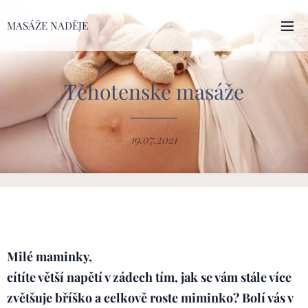
MASÁŽE NADĚJE
Těhotenské masáže
19.07.2021
Milé maminky,
cítíte větší napětí v zádech tím, jak se vám stále více
zvětšuje bříško a celkově roste miminko?
Bolí vás v