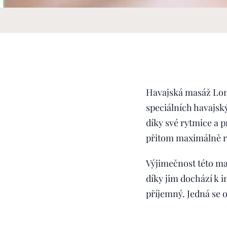
Havajská masáž Lomi L
speciálních havajskýc
díky své rytmice a p
přitom maximálně r
Výjimečnost této m
díky jim dochází k i
příjemný. Jedná se 