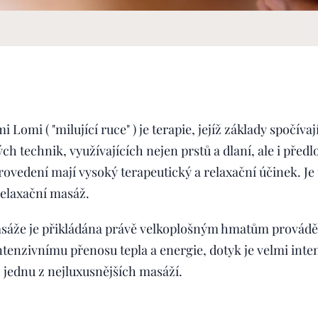
omi ( "milující ruce" ) je terapie, jejíž základy spočívají
h technik, využívajících nejen prstů a dlaní, ale i předlo
rovedení mají vysoký terapeutický a relaxační účinek. Je 
elaxační masáž.
asáže je přikládána právě velkoplošným hmatům provád
ntenzivnímu přenosu tepla a energie, dotyk je velmi inte
o jednu z nejluxusnějších masáží.