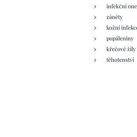
infekční on
záněty
kožní infekc
popáleniny
křečové žíly
těhotenství