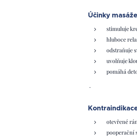
Účinky masáže
stimuluje kr
hluboce rela
odstraňuje s
uvolňuje klo
pomáhá deto
.
Kontraindikace
otevřené rá
pooperační 