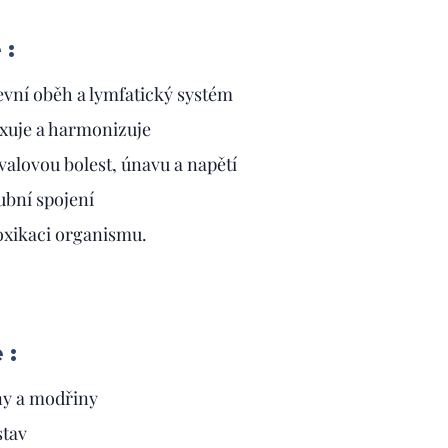
 :
evní oběh a lymfatický systém
xuje a harmonizuje
valovou bolest, únavu a napětí
ubní spojení
xikaci organismu.
 :
ny a modřiny
stav