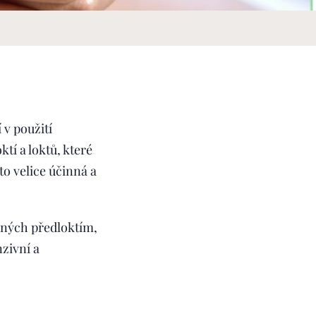
 v použití
ktí a loktů, které
to velice účinná a
ěných předloktím,
nzivní a